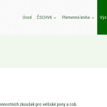
Úvod
ČSCHVK
Plemenná kniha
Výs
onnostních zkoušek pro velšské pony a cob.