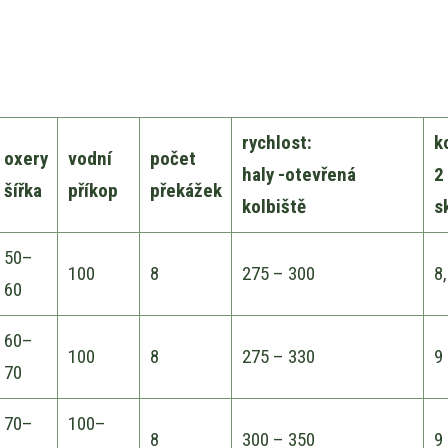
rychlost:
k
oxery
vodní
počet
haly -otevřená
2
šířka
příkop
překážek
kolbiště
s
50–
100
8
275 – 300
8,
60
60–
100
8
275 – 330
9
70
70–
100–
8
300 – 350
9