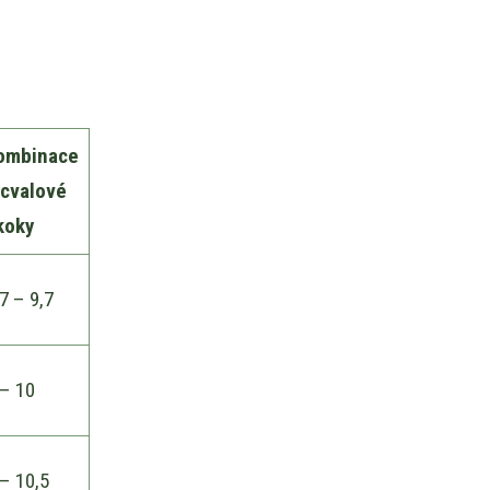
ombinace
 cvalové
koky
7 – 9,7
 – 10
 – 10,5