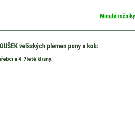
Minulé ročníky
ŠEK velšských plemen pony a kob:
hřebci a 4-7leté klisny
.