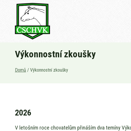
Přeskočit
na
obsah
Výkonnostní zkoušky
Domů
/
Výkonnostní zkoušky
2026
V letošním roce chovatelům přináším dva temíny Výk