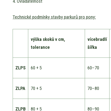
4. Ovladatelnost
Technické podmínky stavby parkurů pro pony:
výška skoků
v cm,
vícebradlí
tolerance
šířka
ZLPS
60 + 5
60–70
ZLPA
70 + 5
70–80
ZLPB
80 + 5
80–90