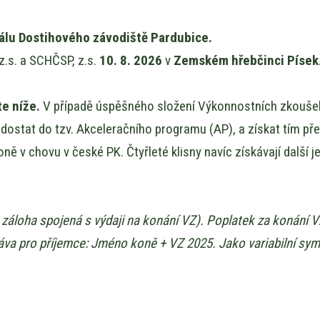
eálu Dostihového závodiště Pardubice.
.s. a SCHČSP, z.s.
10. 8. 2026
v
Zemském hřebčinci Písek
e níže.
V případě úspěšného složení Výkonnostních zkoušek
a dostat do tzv. Akceleračního programu (AP), a získat tím p
oně v chovu v české PK. Čtyřleté klisny navíc získávají další 
 záloha spojená s výdaji na konání VZ). Poplatek za konání 
va pro příjemce: Jméno koně + VZ 2025. Jako variabilní sy