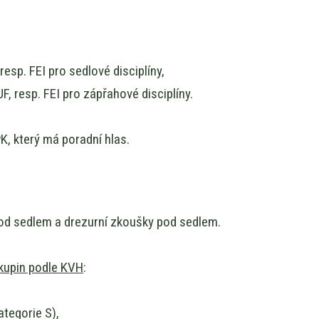
resp. FEI pro sedlové disciplíny,
F, resp. FEI pro zápřahové disciplíny.
, který má poradní hlas.
od sedlem a drezurní zkoušky pod sedlem.
kupin podle KVH
:
tegorie S),