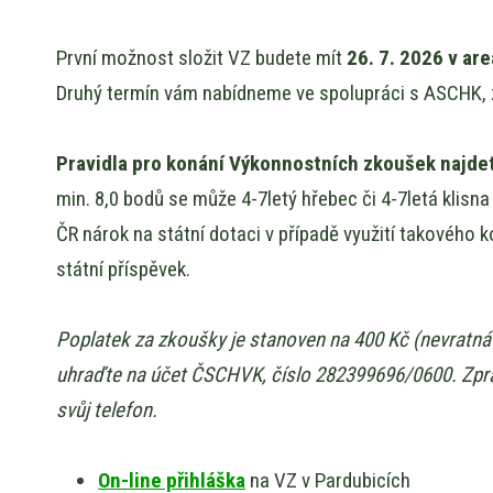
První možnost složit VZ budete mít
26. 7. 2026 v ar
Druhý termín vám nabídneme ve spolupráci s ASCHK, z
Pravidla pro konání Výkonnostních zkoušek najdet
min. 8,0 bodů se může 4-7letý hřebec či 4-7letá klisn
ČR nárok na státní dotaci v případě využití takového k
státní příspěvek.
Poplatek za zkoušky je stanoven na 400 Kč (nevratná
uhraďte na účet ČSCHVK, číslo 282399696/0600. Zprá
svůj telefon.
On-line přihláška
na VZ v Pardubicích