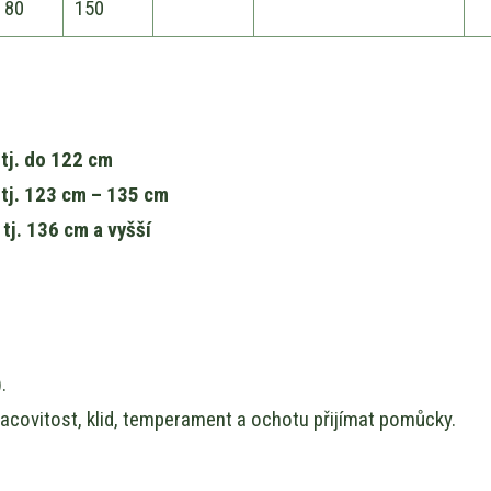
80
150
tj. do 122 cm
 tj. 123 cm – 135 cm
tj. 136 cm a vyšší
.
racovitost, klid, temperament a ochotu přijímat pomůcky.