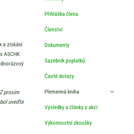
Přihláška člena
.
Členství
 a získání
Dokumenty
řes ASCHK
Sazebník poplatků
jednorázový
Časté dotazy
Toggle
Plemenná kniha
VZ prosím
child
mbol uveďte
menu
Výsledky a články z akcí
Výkonnostní zkoušky