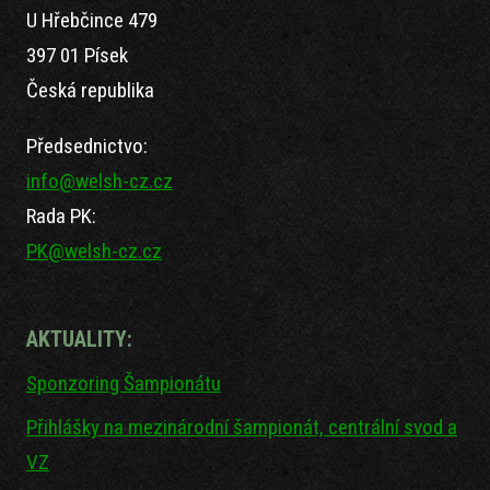
U Hřebčince 479
397 01 Písek
Česká republika
Předsednictvo:
info@welsh-cz.cz
Rada PK:
PK@welsh-cz.cz
AKTUALITY:
Sponzoring Šampionátu
Přihlášky na mezinárodní šampionát, centrální svod a
VZ