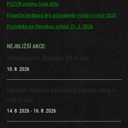
POZOR změna čísla účtu
Finanční podpora pro pořadatele výstav v roce 2026
Pozvánka na členskou schůzi 21. 3. 2026
NEJBLIŽŠÍ AKCE:
Výkonnostní Zkoušky ZH Písek
10. 8. 2026
Národní výstava velšských plemen pony a
cob Plasy
14. 8. 2026
-
16. 8. 2026