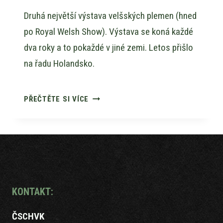
Druhá největší výstava velšských plemen (hned
po Royal Welsh Show). Výstava se koná každé
dva roky a to pokaždé v jiné zemi. Letos přišlo
na řadu Holandsko.
23RD
PŘEČTĚTE SI VÍCE
INTERNATIONAL
WELSH
SHOW
KONTAKT:
ČSCHVK