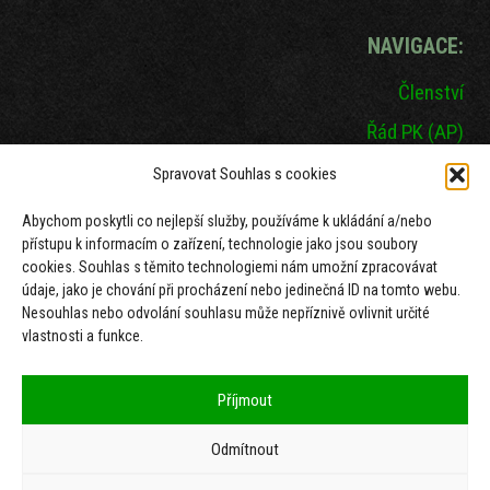
NAVIGACE:
Členství
Řád PK (AP)
Mezinárodní šampionát
Spravovat Souhlas s cookies
Seznam hřebců
Abychom poskytli co nejlepší služby, používáme k ukládání a/nebo
přístupu k informacím o zařízení, technologie jako jsou soubory
Dokumenty
cookies. Souhlas s těmito technologiemi nám umožní zpracovávat
Zásady cookies (EU)
údaje, jako je chování při procházení nebo jedinečná ID na tomto webu.
Nesouhlas nebo odvolání souhlasu může nepříznivě ovlivnit určité
GDPR
vlastnosti a funkce.
Příjmout
Odmítnout
Facebook