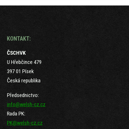
KONTAKT:
ČSCHVK
U Hřebčince 479
397 01 Písek
Česká republika
Předsednictvo:
info@welsh-cz.cz
Rada PK:
PK@welsh-cz.cz