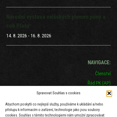
Národní výstava velšských plemen pony a
cob Plasy
14. 8. 2026
-
16. 8. 2026
NAVIGACE:
Členství
Řád PK (AP)
Mezinárodní šampionát
Spravovat Souhlas s cookies
Seznam hřebců
Abychom poskytli co nejlepší služby, používáme k ukládání a/nebo
přístupu k informacím o zařízení, technologie jako jsou soubory
Dokumenty
cookies. Souhlas s těmito technologiemi nám umožní zpracovávat