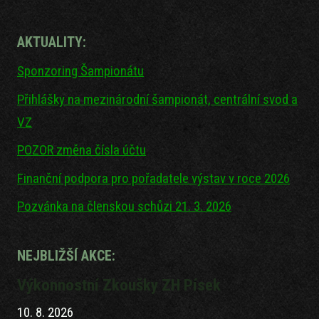
AKTUALITY:
Sponzoring Šampionátu
Přihlášky na mezinárodní šampionát, centrální svod a
VZ
POZOR změna čísla účtu
Finanční podpora pro pořadatele výstav v roce 2026
Pozvánka na členskou schůzi 21. 3. 2026
NEJBLIŽŠÍ AKCE:
Výkonnostní Zkoušky ZH Písek
10. 8. 2026