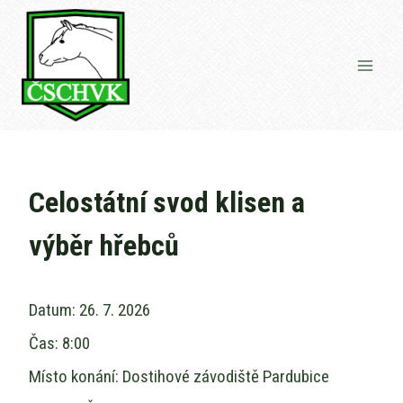
Přeskočit
na
obsah
Celostátní svod klisen a
výběr hřebců
Datum:
26. 7. 2026
Čas:
8:00
Místo konání:
Dostihové závodiště Pardubice